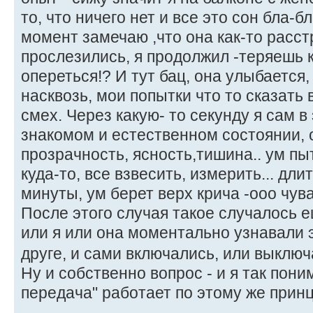
то, что ничего нет и все это сон бла-бл
момент замечаю ,что она как-то расст
прослезились, я продолжил -теряешь к
опереться!? И тут бац, она улыбается,
насквозь, мои попытки что то сказать
смех. Через какую- то секунду я сам 
знакомом и естественном состоянии, 
прозрачность, ясность,тишина.. ум пы
куда-то, все взвесить, измерить... дл
минуты, ум берет верх крича -ооо чувак
После этого случая такое случалось е
или я или она моментально узнавали э
друге, и сами включались, или выклю
Ну и собственно вопрос - и я так пони
передача" работает по этому же прин