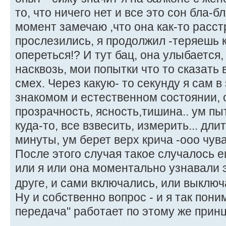
то, что ничего нет и все это сон бла-бл
момент замечаю ,что она как-то расст
прослезились, я продолжил -теряешь к
опереться!? И тут бац, она улыбается,
насквозь, мои попытки что то сказать
смех. Через какую- то секунду я сам 
знакомом и естественном состоянии, 
прозрачность, ясность,тишина.. ум пы
куда-то, все взвесить, измерить... дл
минуты, ум берет верх крича -ооо чувак
После этого случая такое случалось е
или я или она моментально узнавали э
друге, и сами включались, или выклю
Ну и собственно вопрос - и я так пони
передача" работает по этому же прин