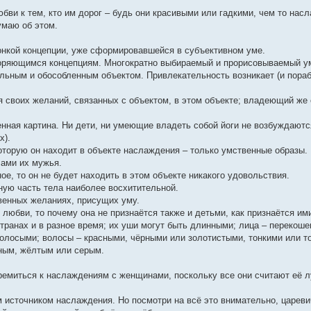
ви к тем, кто им дорог – будь они красивыми или гадкими, чем то насл
умаю об этом.
онкой концепции, уже сформировавшейся в субъективном уме.
торяющимся концепциям. Многократно выбираемый и прорисовываемый у
цельным и обособленным объектом. Привлекательность возникает (и пора
я своих желаний, связанных с объектом, в этом объекте; владеющий же 
нная картина. Ни дети, ни умеющие владеть собой йоги не возбуждаютс
х).
которую он находит в объекте наслаждения – только умственные образы.
ами их мужья.
ое, то он не будет находить в этом объекте никакого удовольствия.
ную часть тела наиболее восхитительной.
венных желаниях, присущих уму.
 любви, то почему она не признаётся также и детьми, как признаётся им
транах и в разное время; их уши могут быть длинными; лица – перекоше
олосыми; волосы – красными, чёрными или золотистыми, тонкими или т
ным, жёлтым или серым.
емиться к наслаждениям с женщинами, поскольку все они считают её 
источником наслаждения. Но посмотри на всё это внимательно, цареви