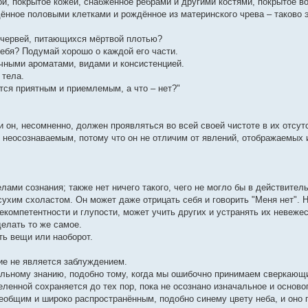
ой, покрытое кожей, снабжённое рёбрами и другими костями, покрытое в
ное половыми клетками и рождённое из материнского чрева – таково э
е червей, питающихся мёртвой плотью?
тебя? Подумай хорошо о каждой его части.
ичными ароматами, видами и консистенцией.
 тела.
ется приятным и приемлемым, а что – нет?"
 он, несомненно, должен проявляться во всей своей чистоте в их отсутс
 неосознаваемым, потому что он не отличим от явлений, отображаемых 
лами сознания; также нет ничего такого, чего не могло бы в действител
 сухим схоластом. Он может даже отрицать себя и говорить "Меня нет". Н
й некомпетентности и глупости, может учить других и устранять их невеже
делать то же самое.
ть вещи или наоборот.
ие не является заблуждением.
льному знанию, подобно тому, когда мы ошибочно принимаем сверкающ
еленной сохраняется до тех пор, пока не осознано изначальное и осно
еобщим и широко распространённым, подобно синему цвету неба, и оно 