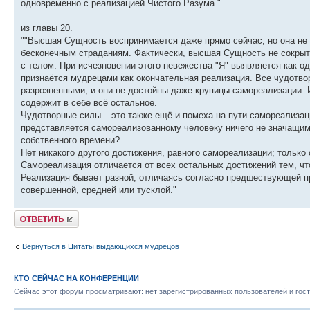
одновременно с реализацией Чистого Разума."
из главы 20.
""Высшая Сущность воспринимается даже прямо сейчас; но она не р
бесконечным страданиям. Фактически, высшая Сущность не сокрыта;
с телом. При исчезновении этого невежества "Я" выявляется как одн
признаётся мудрецами как окончательная реализация. Все чудотвор
разрозненными, и они не достойны даже крупицы самореализации.
содержит в себе всё остальное.
Чудотворные силы – это также ещё и помеха на пути самореализац
представляется самореализованному человеку ничего не значащим п
собственного времени?
Нет никакого другого достижения, равного самореализации; только 
Самореализация отличается от всех остальных достижений тем, что
Реализация бывает разной, отличаясь согласно предшествующей пра
совершенной, средней или тусклой."
Ответить
Вернуться в Цитаты выдающихся мудрецов
КТО СЕЙЧАС НА КОНФЕРЕНЦИИ
Сейчас этот форум просматривают: нет зарегистрированных пользователей и гост