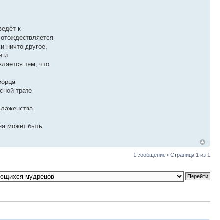
ведёт к
о отождествляется
и ничто другое,
и и
ляется тем, что
ворца
сной трате
Блаженства.
она может быть
1 сообщение • Страница
1
из
1