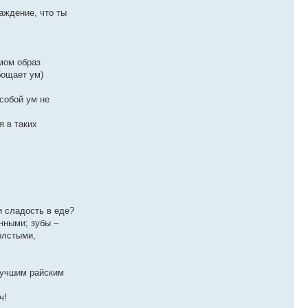
аждение, что ты
мом образ
бощает ум)
собой ум не
я в таких
и сладость в еде?
нными; зубы –
олстыми,
лучшим райским
ч!