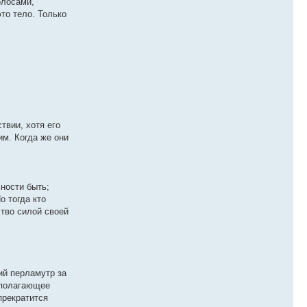
олосами,
то тело. Только
твии, хотя его
им. Когда же они
ьности быть;
о тогда кто
ство силой своей
ий перламутр за
вополагающее
прекратится