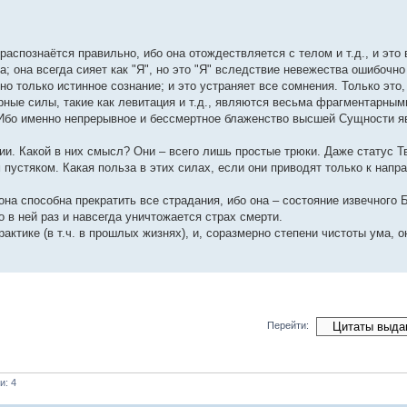
аспознаётся правильно, ибо она отождествляется с телом и т.д., и это 
 она всегда сияет как "Я", но это "Я" вследствие невежества ошибочн
о только истинное сознание; и это устраняет все сомнения. Только это, 
ные силы, такие как левитация и т.д., являются весьма фрагментарным
 Ибо именно непрерывное и бессмертное блаженство высшей Сущности яв
ии. Какой в них смысл? Они – всего лишь простые трюки. Даже статус Т
устяком. Какая польза в этих силах, если они приводят только к напра
она способна прекратить все страдания, ибо она – состояние извечного 
 в ней раз и навсегда уничтожается страх смерти.
ктике (в т.ч. в прошлых жизнях), и, соразмерно степени чистоты ума, 
Перейти:
и: 4