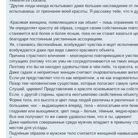
Хемалегха сказала:
"Другие люди иногда испытывают даже большее наслаждение от люб
испытываешь от признания моей красоты. Я расскажу тебе, что я д
-Красивая женщина, появляющаяся как объект – лишь отражение т
Ум определяет красоту её образа, следуя своим собственным пов
становится всё более и более ясным, пока он не станет казаться 
благодаря постоянным умственным ассоциациям.
Ум, становясь беспокойным, возбуждает чувства и ищет исполнени
возбуждается даже при виде самого красивого объекта.
Причина страстного влечения – многократно повторяющаяся умстве
ситуациях (потому что их умы не сосредоточиваются на таких веща
Поэтому кто бы ни находил удовольствие в чём-либо, та красота, 
Даже гадких и неприятных женщин считают очаровательными ангел
Если ум представляет что-то как неприятное, а не как очаровательн
Позор тем человеческим существам, которые полагают самую гряз
Слушай, царевич! Представление о красоте основывается на собст
Если, с другой стороны, красота неотъемлемо свойственна объекту
Форма тела, его высота и цвет лица людей различны в различных с
большими; нос – выдающимся вперёд; тела – волосатыми или безв
гладкими или вьющимися; цвет лица – белым, тёмным, медно-крас
Все они получают то же самое удовольствие, что и ты, царевич!
Даже наиболее совершенные среди мужчин впадают в привычку стр
местом для услады.
Подобным образом и мужское тело считается женщиной наивысшим 