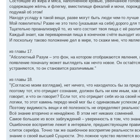
Состоящее из жира и мяса, наполненное кровью, увенчанное голов
содержащее жёлчь и флегму, вместилище фекалий и мочи, порождён
подумай об этом!
Находя усладу в такой вещи, разве могут быть люди чем-то лучш
Мой повелитель! Разве не это тело (указывая на себя) дорого для 
Тщательно проанализируй то, из чего состоит твоя пища с её разл
Каждый знает, как переваренная пища в конечном счёте выходит из
И поскольку таково положение дел в мире, то скажи мне, что явля
из главы 17.
"Абсолютный Разум – это фон, на котором отображаются явления, и
появление поначалу может выглядеть как нечто новое. Он остаётся
устраняются, то он становится различимым."
из главы 18.
"(Согласно моим взглядам), нет ничего, что находилось бы за преде
поэтому тот, кто отрицает сознание, должен быть ни кем иным, как
говорит, и что он говорит? Если тот, кто отрицает себя из-за свое
логики, то этот камень передо мной мог бы с одинаковым успехом 
Поэтому видимость вещи и её полезность не определяют реальнос
Всё знание вторично и ненадёжно. В этом нет никаких сомнений.
Самое большое из всех заблуждений – уверенность в том, что знан
Ошибочное восприятие лежит в интервале, предшествующем прави
слиток серебра. Точно так же ошибочное восприятие реальности вс
знание о своей высшей Сущности. Это ложное чувство является вс