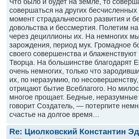
Что было и будет на земле, то соверш
совершаться на других бесчисленных 
момент страдальческого развития и б
довольства и бессмертия. Полетим на
через дециллионы их. На немногих м
зарождения, период мук. Громадное б
своего совершенства и блаженствуют 
Творца. На большинстве благодарят Ег
очень немногих, только что зародивш
их, по неразумию, по несовершенству,
отрицают бытие Всеблагого. Но милос
многое прощает. Бедные, неразумные
говорит Создатель, — потерпите немн
счастье на долгое время…
Re: Циолковский Константин Э