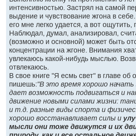
интенсивностью. Застрял на самой пер
выдение и чувствование жгона в себе
его мне легко удается, а вот ощутить,
Наблюдал, думал, анализировал, счит
(возможно и основной) может быть от
концентрации на жгоне. Внимания хват
увлекаюсь какой-нибудь мыслью. Воз
отвлекаюсь.
В свое книге "Я есмь свет" в главе об
пишешь:
"В это время хорошо начать
дает возможность подвигаться и на
движение новыми силами жизни: танц
и т.д. разные виды спорта и физиче
хорошо восстанавливает силы и
улу
мысли они тоже движутся и их дв
природу, как и все остальное движ