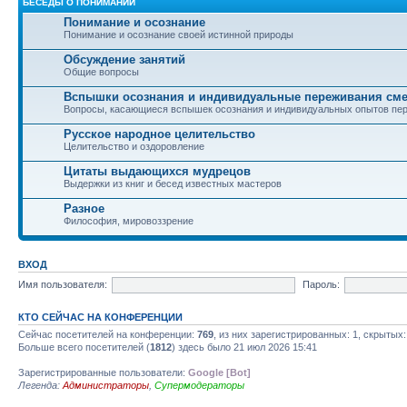
БЕСЕДЫ О ПОНИМАНИИ
Понимание и осознание
Понимание и осознание своей истинной природы
Обсуждение занятий
Общие вопросы
Вспышки осознания и индивидуальные переживания см
Вопросы, касающиеся вспышек осознания и индивидуальных опытов пе
Русское народное целительство
Целительство и оздоровление
Цитаты выдающихся мудрецов
Выдержки из книг и бесед известных мастеров
Разное
Философия, мировоззрение
ВХОД
Имя пользователя:
Пароль:
КТО СЕЙЧАС НА КОНФЕРЕНЦИИ
Сейчас посетителей на конференции:
769
, из них зарегистрированных: 1, скрытых:
Больше всего посетителей (
1812
) здесь было 21 июл 2026 15:41
Зарегистрированные пользователи:
Google [Bot]
Легенда:
Администраторы
,
Супермодераторы