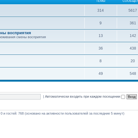
ТЕМЫ
СООБЩЕ
314
5617
9
361
ены восприятия
13
142
реживания смены восприятия
36
438
8
20
49
548
|
Автоматически входить при каждом посещении
 0 и гостей: 768 (основано на активности пользователей за последние 5 минут)