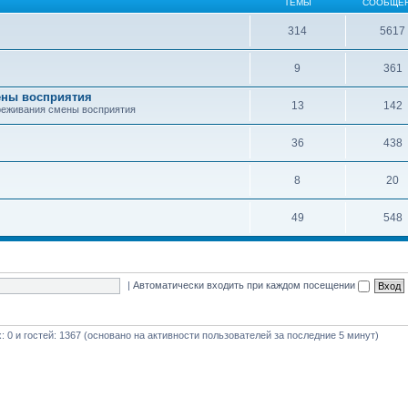
ТЕМЫ
СООБЩЕ
314
5617
9
361
ены восприятия
13
142
реживания смены восприятия
36
438
8
20
49
548
|
Автоматически входить при каждом посещении
х: 0 и гостей: 1367 (основано на активности пользователей за последние 5 минут)